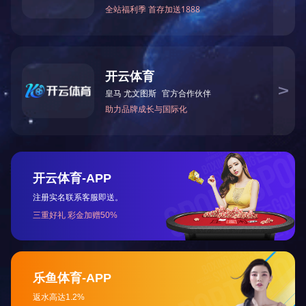
省发改委领导来我公司调研走访...
交通运输行业标准《桥梁支座用高分子材料滑板》 送审稿审查会在京召开...
河北省科学院与远征环保科技有限公司能源与环境新材料成果转化基地签约暨揭牌仪式...
衡水安全局长参观...
氟塑料行业兴氟沙龙...
组织客户体验深州蜜桃采摘...
衡水市委书记新项目开发参观...
消防小组训练...
核酸检测演练...
衡水安全局长参观...
版权所有：乐竞