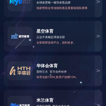
乐竞(中国)一站式服
滑板》 送审稿审查会在京召开...
务官网
关于我们
查看更多
乐竞(中国)一站式服
乐竞是中国塑协氟塑料专委会副理事长单位，高新技术企
务官网
业。企业注册资金5000万元，位于河北省深州经济开发区，
河北省科学院与远征环保科技有限公司能源
南邻307国道与黄石高速公路，东临深州火车站与大广高速
公路，交通便利。 多年来，企业以资本为纽带，以技术为支
撑，以氟材料开发为主线，先后投资两亿多元建设了深州市
与环境新材料成果转化基地签约暨揭牌仪
远征氟塑料有限公司、深州市远征高分子复合材料有限公司
和河北远征环保科技有限公司，形成了一个产品互补、资源
式...
共享，互惠互利，集产品研发、生产制造、销售服务为一体
的产业集群。 企业先后与清华大学、西安交大、上海交...
氟塑料行业兴氟沙龙...
推荐产品
查看更多