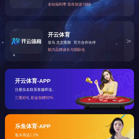
省发改委领导来我公司调研走访...
交通运输行业标准《桥梁支座用高分子材料滑板》 送审稿审查会在京召开...
河北省科学院与远征环保科技有限公司能源与环境新材料成果转化基地签约暨揭牌仪式...
氟塑料行业兴氟沙龙...
组织客户体验深州蜜桃采摘...
衡水市委书记新项目开发参观...
消防小组训练...
衡水安全局长参观...
版权所有：乐竞