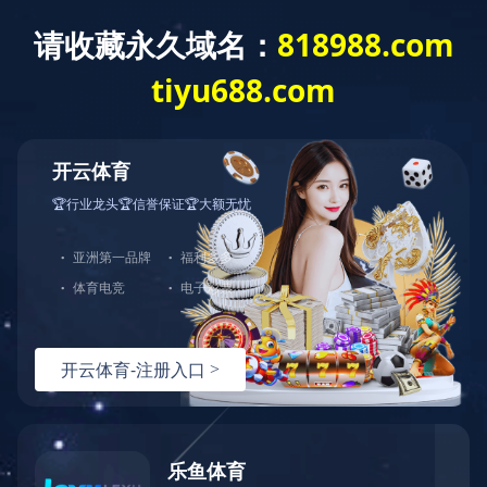
乐竞
核酸检测演练...
首页
关于我们
产品中心
远征研发中心
关于我们
产品中心
公司新闻
集团文化
国庆升旗仪式...
创新能力
集团文化
荣誉资质
研发中心
行业资讯
乐竞(中国)一
站式服务官网
荣誉资质
新闻动态
最 新
省发改委领导来我公司调研走访...
动 态