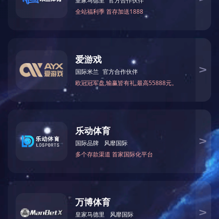
核酸检测演练...
桥梁支座纯聚四氟乙烯滑板
桥梁支座改性聚四氟乙烯滑板
汽车高压共轨密封圈
超高性能聚四氟乙烯滑板
桥梁支座改性超高分子量聚乙烯滑板
新闻中心
查看更多
核酸检测演练...
国庆升旗仪式...