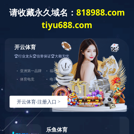
乐竞
氟塑料行业兴氟沙龙...
首页
关于我们
产品中心
远征研发中心
关于我们
产品中心
公司新闻
集团文化
组织客户体验深州蜜桃采摘...
创新能力
集团文化
荣誉资质
研发中心
行业资讯
乐竞(中国)一
站式服务官网
荣誉资质
新闻动态
最 新
衡水市委书记新项目开发参观...
动 态