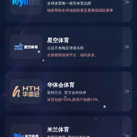
乐竞(中国)一站式服
务官网
关于我们
查看更多
乐竞(中国)一站式服
乐竞是中国塑协氟塑料专委会副理事长单位，高新技术企
务官网
业。企业注册资金5000万元，位于河北省深州经济开发区，
消防小组训练...
南邻307国道与黄石高速公路，东临深州火车站与大广高速
公路，交通便利。 多年来，企业以资本为纽带，以技术为支
撑，以氟材料开发为主线，先后投资两亿多元建设了深州市
远征氟塑料有限公司、深州市远征高分子复合材料有限公司
和河北远征环保科技有限公司，形成了一个产品互补、资源
共享，互惠互利，集产品研发、生产制造、销售服务为一体
的产业集群。 企业先后与清华大学、西安交大、上海交...
衡水安全局长参观...
推荐产品
查看更多